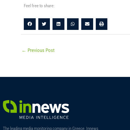
Feel free to share:
←
Previous Post
The leading media monitoring company in Greece, Innews