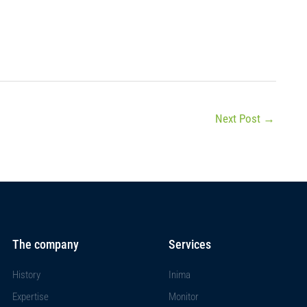
Next Post
→
The company
Services
History
Inima
Expertise
Monitor