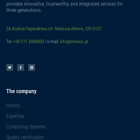
provides innovative, trustworthy and integrated services for
three generations.
2A Andrea Papandreou str. Melissia Athens, GR15127
Tel:
+30 211 3008400
/ e-mail:
info@innews.gr
T
F
L
w
a
i
i
c
n
t
e
k
t
b
e
e
o
d
r
o
i
k
n
-
f
The company
History
Expertise
Computing Systems
Quality certification