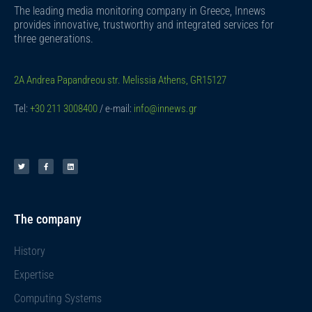
The leading media monitoring company in Greece, Innews
provides innovative, trustworthy and integrated services for
three generations.
2A Andrea Papandreou str. Melissia Athens, GR15127
Tel:
+30 211 3008400
/ e-mail:
info@innews.gr
T
F
L
w
a
i
i
c
n
t
e
k
t
b
e
e
o
d
r
o
i
k
n
-
f
The company
History
Expertise
Computing Systems