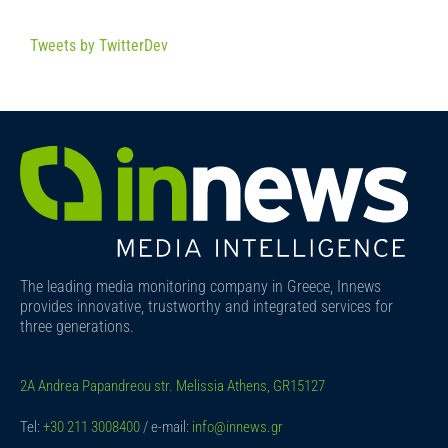
Tweets by TwitterDev
The leading media monitoring company in Greece, Innews
provides innovative, trustworthy and integrated services for
three generations.
2A Andrea Papandreou str. Melissia Athens, GR15127
Tel:
+30 211 3008400
/ e-mail:
info@innews.gr