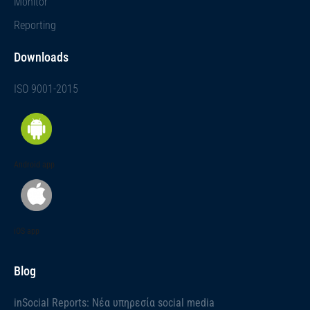
Monitor
Reporting
Downloads
ISO 9001-2015
Android app
iOS app
Blog
inSocial Reports: Νέα υπηρεσία social media