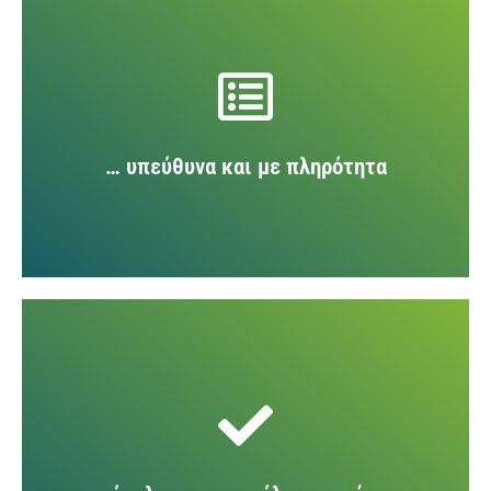
Καθημερινά αποδελτιώνονται τα Μέσα Μαζικής
Ενημέρωσης 24 ώρες το 24ωρο, και παρέχονται
όλες οι ζητούμενες πληροφορίες. Η βάση
δεδομένων ενημερώνεται και το Σαββατοκύριακο
έτσι ώστε να εξασφαλίζεται ενημέρωση χωρίς
… υπεύθυνα και με πληρότητα
διακοπές.
Το έμπειρο μάτι των συνεργατών-δημοσιογράφων
εκπαιδεύεται διαρκώς ώστε να βλέπει και πίσω
από την είδηση, αυτό που περισσότερο ενδιαφέρει
τον κάθε πελάτη της εταιρίας.