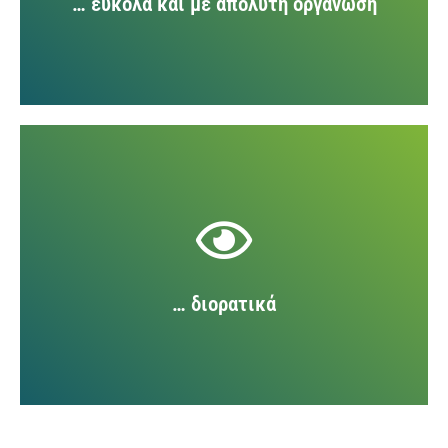
… εύκολα και με απόλυτη οργάνωση
Η πρόσβαση στα αρχεία της βάσης δεδομένων της
εταιρίας είναι πάντα ανοιχτή για τους
συνδρομητές της InΝews. Έτσι μία ημερομηνία
αρκεί για να βρίσκει ανά πάσα στιγμή ο
συνδρομητής ακόμα και παλαιότερα αρχεία που
… διορατικά
αναζητά.