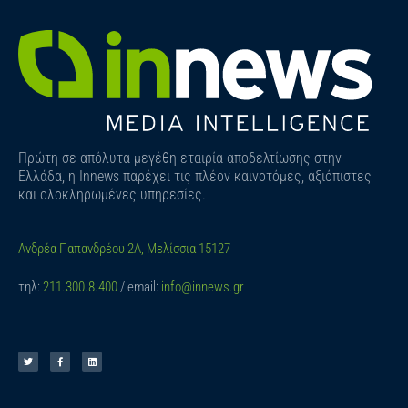
Πρώτη σε απόλυτα μεγέθη εταιρία αποδελτίωσης στην
Ελλάδα, η Innews παρέχει τις πλέον καινοτόμες, αξιόπιστες
και ολοκληρωμένες υπηρεσίες.
Ανδρέα Παπανδρέου 2Α, Μελίσσια 15127
τηλ:
211.300.8.400
/ email:
info@innews.gr
T
F
L
w
a
i
i
c
n
t
e
k
t
b
e
e
o
d
r
o
i
k
n
-